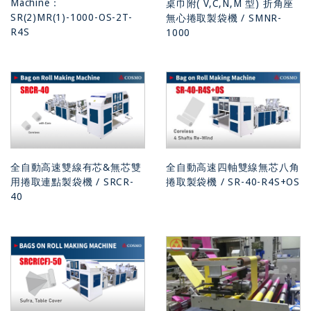
Machine：
桌巾附( V,C,N,M 型) 折角座
SR(2)MR(1)-1000-OS-2T-
無心捲取製袋機 / SMNR-
R4S
1000
全自動高速雙線有芯&無芯雙
全自動高速四軸雙線無芯八角
用捲取連點製袋機 / SRCR-
捲取製袋機 / SR-40-R4S+OS
40