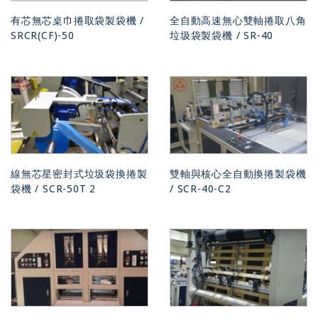
有芯無芯桌巾捲取袋製袋機 /
全自動高速無心雙軸捲取八角
SRCR(CF)-50
垃圾袋製袋機 / SR-40
線無芯星密封式垃圾袋換捲製
雙軸與核心全自動換捲製袋機
袋機 / SCR-50T 2
/ SCR-40-C2