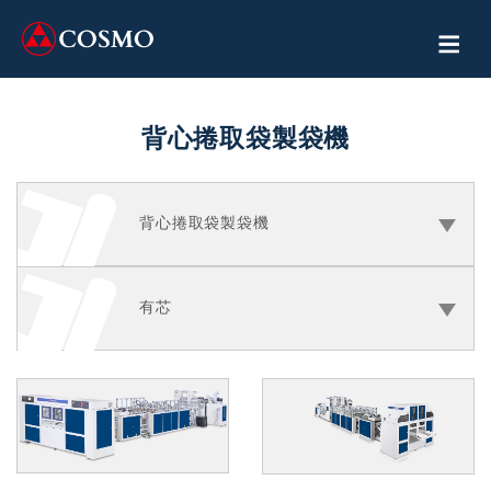
背心捲取袋製袋機
背心捲取袋製袋機
有芯