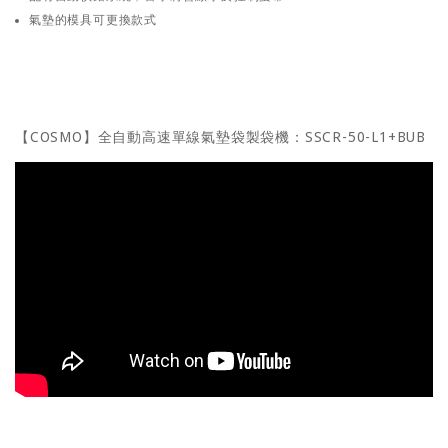
氣墊的模具可更換款式
【COSMO】全自動高速單線氣墊袋製袋機：SSCR-50-L1+BUB