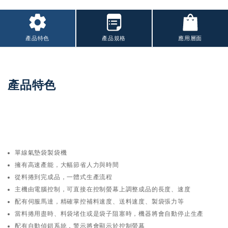
產品特色
產品規格
應用層面
產品特色
單線氣墊袋製袋機
擁有高速產能，大幅節省人力與時間
從料捲到完成品，一體式生產流程
主機由電腦控制，可直接在控制螢幕上調整成品的長度、速度
配有伺服馬達，精確掌控補料速度、送料速度、製袋張力等
當料捲用盡時、料袋堵住或是袋子阻塞時，機器將會自動停止生產
配有自動偵錯系統，警示將會顯示於控制螢幕