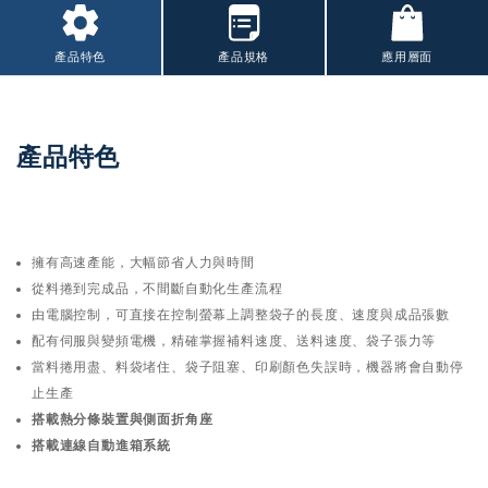
產品特色
產品規格
應用層面
產品特色
擁有高速產能，大幅節省人力與時間
從料捲到完成品，不間斷自動化生產流程
由電腦控制，可直接在控制螢幕上調整袋子的長度、速度與成品張數
配有伺服與變頻電機，精確掌握補料速度、送料速度、袋子張力等
當料捲用盡、料袋堵住、袋子阻塞、印刷顏色失誤時，機器將會自動停
止生產
搭載熱分條裝置與側面折角座
搭載連線自動進箱系統